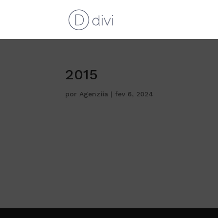
2015
por
Agenziia
|
fev 6, 2024