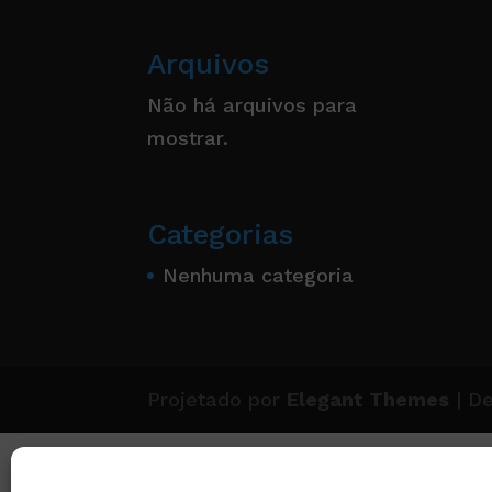
Arquivos
Não há arquivos para
mostrar.
Categorias
Nenhuma categoria
Projetado por
Elegant Themes
| D