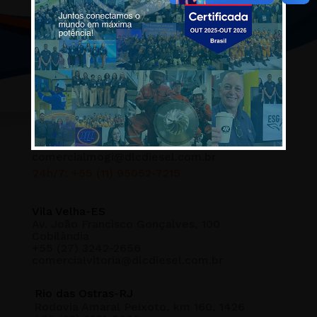
Mogi das Cruzes-SP
Av. Anchieta, 1555/1559
+55 (11) 4723-4433
comercialmogi@dlcdiesel.com.br
24h/7: +55 (11) 95052-7215
Vila Velha-ES
Av. João Francisco Gonçalves, 100
Cobilândia
+55 (27) 3242-2656
comercialvitoria@dlcdiesel.com.br
Rio das Ostras-RJ
Rodovia Amaral Peixoto, km 160, 1426