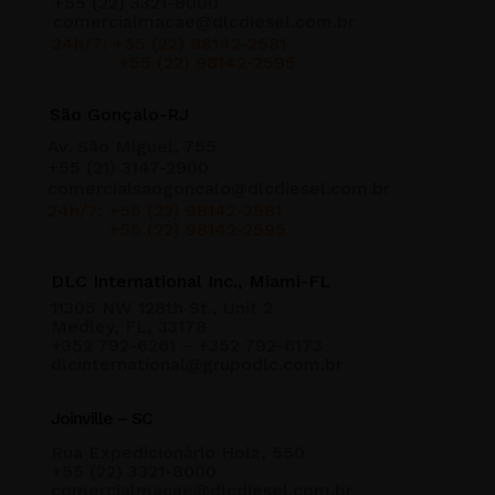
+55 (22) 3321-8000
comercialmacae@dlcdiesel.com.br
24h/7: +55 (22) 98142-2581
+55 (22) 98142-2595
São Gonçalo-RJ
Av. São Miguel, 755
+55 (21) 3147-2900
comercialsaogoncalo@dlcdiesel.com.br
24h/7: +55 (22) 98142-2581
+55 (22) 98142-2595
DLC International Inc., Miami-FL
11305 NW 128th St., Unit 2
Medley, FL, 33178
+352 792-6261 – +352 792-6173
dlcinternational@grupodlc.com.br
Joinville – SC
Rua Expedicionário Holz, 550
+55 (22) 3321-8000
comercialmacae@dlcdiesel.com.br